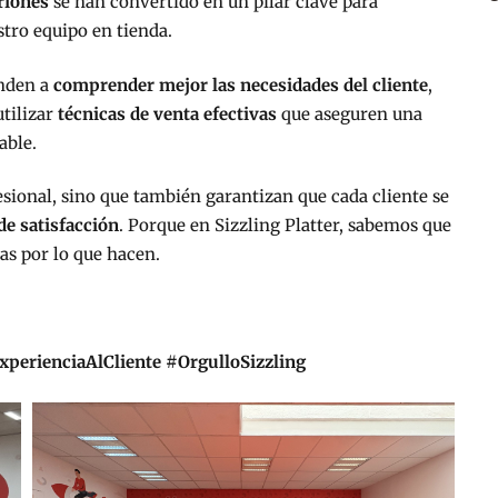
triones
se han convertido en un pilar clave para
stro equipo en tienda.
enden a
comprender mejor las necesidades del cliente
,
 utilizar
técnicas de venta efectivas
que aseguren una
able.
esional, sino que también garantizan que cada cliente se
de satisfacción
. Porque en Sizzling Platter, sabemos que
as por lo que hacen.
xperienciaAlCliente #OrgulloSizzling