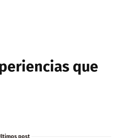
xperiencias que
ltimos post