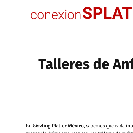
Talleres de An
En
Sizzling Platter México
, sabemos que cada int