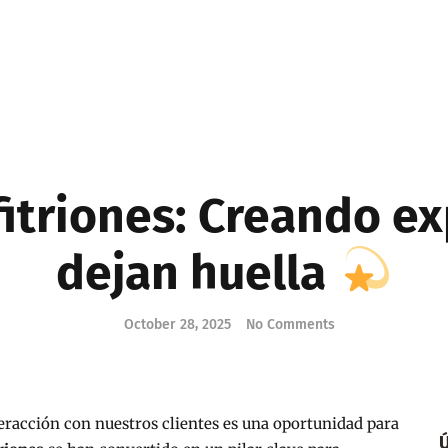
fitriones: Creando e
dejan huella
October 28, 2025
No Comments
eracción con nuestros clientes es una oportunidad para
Ú