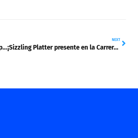
NEXT
¡Talento que crece, liderazgo que inspira!
¡Sizzling Platter presente en la Carrera de Botargas del Teletón CRIT!