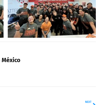
e México
NEXT